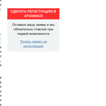
м
.
СДЕЛАТЬ РЕГИСТРАЦИЮ В
АРЗАМАСЕ
Оставьте вашу заявку и мы
обязательно ответим при
,
первой возможности
.
Подать заявку на
,
регистрацию
м
е
/
,
й
и
я
м
у
м
м
а