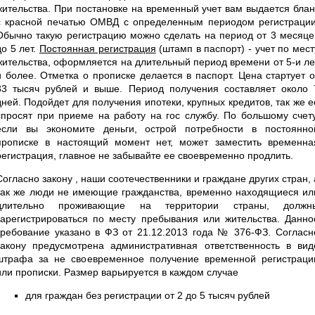
жительства. При постановке на временный учет вам выдается блан
с красной печатью ОМВД с определенным периодом регистрации
Обычно такую регистрацию можно сделать на период от 3 месяце
до 5 лет.
Постоянная регистрация
(штамп в паспорт) - учет по мест
жительства, оформляется на длительный период времени от 5-и ле
и более. Отметка о прописке делается в паспорт. Цена стартует о
33 тысяч рублей и выше. Период получения составляет около 
дней. Подойдет для получения ипотеки, крупных кредитов, так же е
спросят при приеме на работу на гос службу. По большому счету
если вы экономите деньги, острой потребности в постоянно
прописке в настоящий момент нет, может заместить временна
регистрация, главное не забывайте ее своевременно продлить.
Согласно закону , наши соотечественники и граждане других стран, 
так же люди не имеющие гражданства, временно находящиеся ил
длительно проживающие на территории страны, должн
зарегистрироваться по месту пребывания или жительства. Данно
требование указано в ФЗ от 21.12.2013 года № 376-ФЗ. Согласн
закону предусмотрена административная ответственность в вид
штрафа за не своевременное получение временной регистраци
или прописки. Размер варьируется в каждом случае
для граждан без регистрации от 2 до 5 тысяч рублей