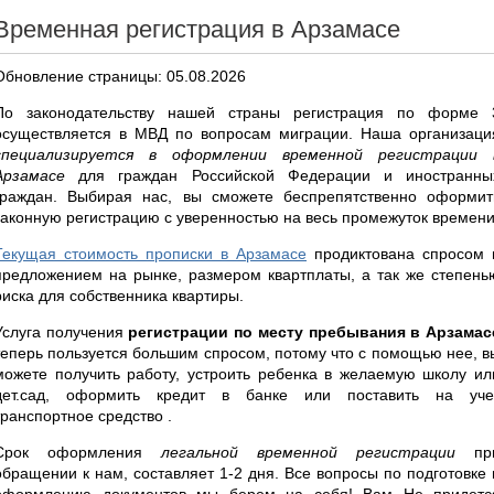
Временная регистрация в Арзамасе
Обновление страницы: 05.08.2026
По законодательству нашей страны регистрация по форме 
осуществляется в МВД по вопросам миграции. Наша организаци
специализируется в оформлении временной регистрации 
Арзамасе
для граждан Российской Федерации и иностранны
граждан. Выбирая нас, вы сможете беспрепятственно оформит
законную регистрацию с уверенностью на весь промежуток времени
Текущая стоимость прописки в Арзамасе
продиктована спросом 
предложением на рынке, размером квартплаты, а так же степень
риска для собственника квартиры.
Услуга получения
регистрации по месту пребывания в Арзамас
теперь пользуется большим спросом, потому что с помощью нее, в
можете получить работу, устроить ребенка в желаемую школу ил
дет.сад, оформить кредит в банке или поставить на уче
транспортное средство .
Срок оформления
легальной временной регистрации
пр
обращении к нам, составляет 1-2 дня. Все вопросы по подготовке 
оформлению документов мы берем на себя! Вам Не придетс