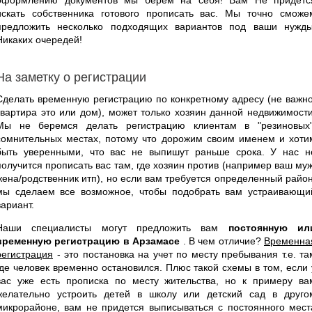
искать собственника готового прописать вас. Мы точно сможе
предложить несколько подходящих вариантов под ваши нужды
Никаких очередей!
На заметку о регистрации
Сделать временную регистрацию по конкретному адресу (не важно
квартира это или дом), может только хозяин данной недвижимости
Мы не беремся делать регистрацию клиентам в "резиновых"
сомнительных местах, потому что дорожим своим именем и хоти
быть уверенными, что вас не выпишут раньше срока. У нас н
получится прописать вас там, где хозяин против (например ваш муж
жена/родственник итп), но если вам требуется определенный район
мы сделаем все возможное, чтобы подобрать вам устраивающи
вариант.
Наши специалисты могут предложить вам
постоянную ил
временную регистрацию в Арзамасе
. В чем отличие?
Временна
регистрация
- это постановка на учет по месту пребывания т.е. та
где человек временно остановился. Плюс такой схемы в том, если 
вас уже есть прописка по месту жительства, но к примеру ва
желательно устроить детей в школу или детский сад в друго
микрорайоне, вам не придется выписываться с постоянного мест