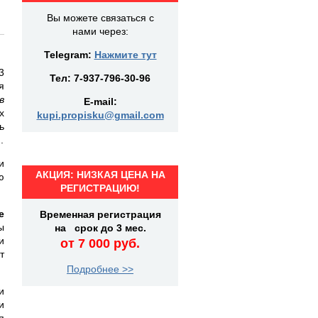
Вы можете связаться с
нами через:
Telegram:
Нажмите тут
3
Тел:
7-937-796-30-96
я
в
E-mail:
х
kupi.propisku@gmail.com
ь
.
и
АКЦИЯ: НИЗКАЯ ЦЕНА НА
ю
РЕГИСТРАЦИЮ!
е
Временная регистрация
ы
на срок до 3 мес.
и
от 7 000 руб.
т
Подробнее >>
и
и
я